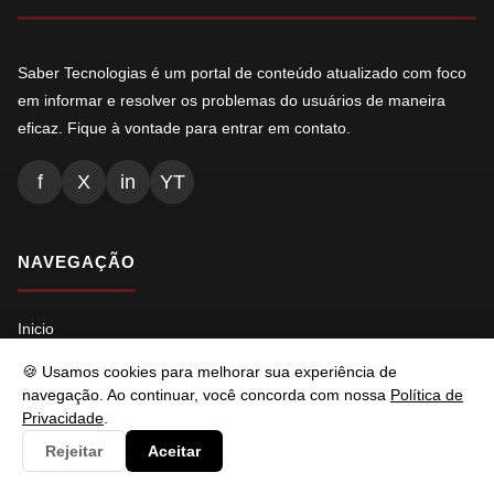
Saber Tecnologias é um portal de conteúdo atualizado com foco
em informar e resolver os problemas do usuários de maneira
eficaz. Fique à vontade para entrar em contato.
f
X
in
YT
NAVEGAÇÃO
Inicio
Conteúdos
🍪 Usamos cookies para melhorar sua experiência de
navegação. Ao continuar, você concorda com nossa
Política de
Busca
Privacidade
.
Ads.txt
Rejeitar
Aceitar
Llms.txt