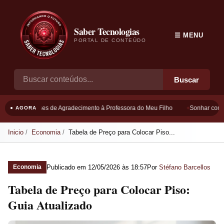
Saber Tecnologias
☰ MENU
PORTAL DE CONTEÚDO
Buscar
Frases de Agradecimento à Professora do Meu Filho
Sonhar com B
● AGORA
Inicio
Economia
Tabela de Preço para Colocar Piso...
Publicado em
12/05/2026 às 18:57
Por
Stéfano Barcellos
Economia
Tabela de Preço para Colocar Piso:
Guia Atualizado