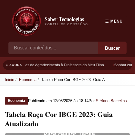
Saber Tecnologias
☰ MENU
PORTAL DE CONTEÚDO
Buscar
Frases de Agradecimento à Professora do Meu Filho
Sonhar com B
● AGORA
Inicio
Economia
Tabela Raça Cor IBGE 2023: Guia A...
Publicado em
12/05/2026 às 18:14
Por
Stéfano Barcellos
Economia
Tabela Raça Cor IBGE 2023: Guia
Atualizado