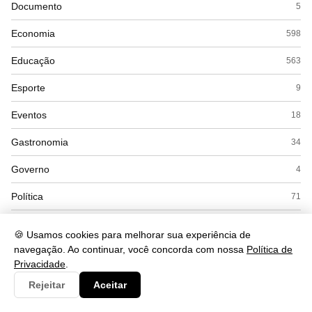
Documento
5
Economia
598
Educação
563
Esporte
9
Eventos
18
Gastronomia
34
Governo
4
Política
71
Saúde
662
🍪 Usamos cookies para melhorar sua experiência de
navegação. Ao continuar, você concorda com nossa
Política de
Segurança
252
Privacidade
.
Tecnologia
560
Rejeitar
Aceitar
Turismo
48