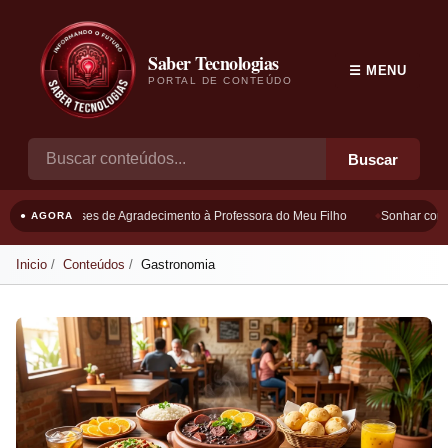
Saber Tecnologias
☰ MENU
PORTAL DE CONTEÚDO
Buscar
Frases de Agradecimento à Professora do Meu Filho
Sonhar com B
● AGORA
Inicio
Conteúdos
Gastronomia