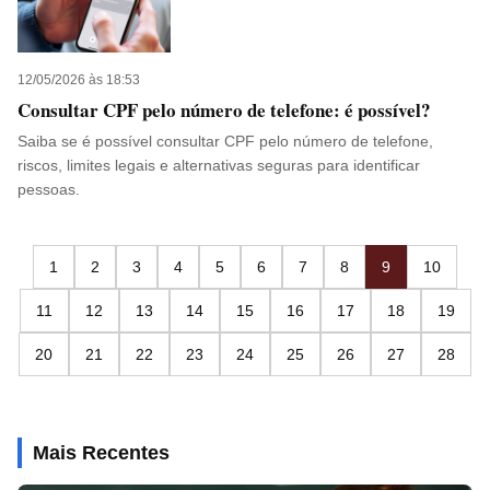
12/05/2026 às 18:53
Consultar CPF pelo número de telefone: é possível?
Saiba se é possível consultar CPF pelo número de telefone,
riscos, limites legais e alternativas seguras para identificar
pessoas.
1
2
3
4
5
6
7
8
9
10
11
12
13
14
15
16
17
18
19
20
21
22
23
24
25
26
27
28
Mais Recentes