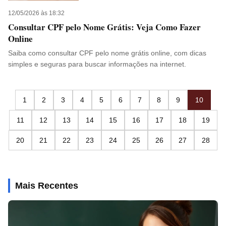
12/05/2026 às 18:32
Consultar CPF pelo Nome Grátis: Veja Como Fazer
Online
Saiba como consultar CPF pelo nome grátis online, com dicas
simples e seguras para buscar informações na internet.
1
2
3
4
5
6
7
8
9
10
11
12
13
14
15
16
17
18
19
20
21
22
23
24
25
26
27
28
Mais Recentes