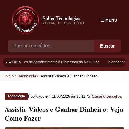
Saber Tecnologias
☰ MENU
PORTAL DE CONTEÚDO
Buscar
Frases de Agradecimento à Professora do Meu Filho
Sonhar com B
● AGORA
Inicio
Tecnologia
Assistir Vídeos e Ganhar Dinheiro...
Publicado em
11/05/2026 às 13:11
Por
Stéfano Barcellos
Tecnologia
Assistir Vídeos e Ganhar Dinheiro: Veja
Como Fazer