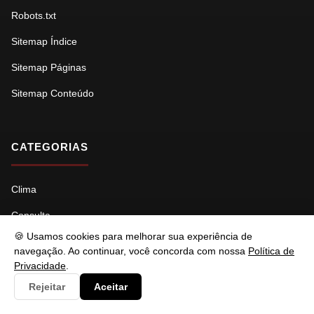
Robots.txt
Sitemap Índice
Sitemap Páginas
Sitemap Conteúdo
CATEGORIAS
Clima
Consulta
🍪 Usamos cookies para melhorar sua experiência de
Cultura
navegação. Ao continuar, você concorda com nossa
Política de
Privacidade
.
Documento
Rejeitar
Aceitar
Economia