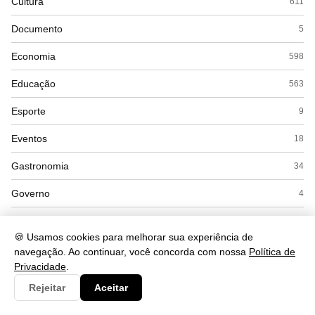
Cultura
611
Documento
5
Economia
598
Educação
563
Esporte
9
Eventos
18
Gastronomia
34
Governo
4
Política
71
🍪 Usamos cookies para melhorar sua experiência de
Saúde
662
navegação. Ao continuar, você concorda com nossa
Política de
Privacidade
.
Segurança
252
Rejeitar
Aceitar
Tecnologia
560