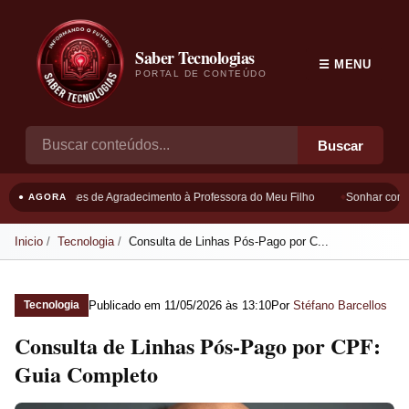
Saber Tecnologias
☰ MENU
PORTAL DE CONTEÚDO
Buscar
Frases de Agradecimento à Professora do Meu Filho
Sonhar com B
● AGORA
Inicio
Tecnologia
Consulta de Linhas Pós-Pago por C...
Publicado em
11/05/2026 às 13:10
Por
Stéfano Barcellos
Tecnologia
Consulta de Linhas Pós-Pago por CPF:
Guia Completo