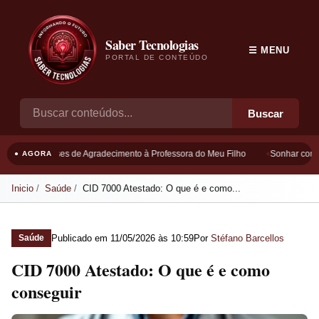
Saber Tecnologias
☰ MENU
PORTAL DE CONTEÚDO
Buscar
Frases de Agradecimento à Professora do Meu Filho
Sonhar com B
● AGORA
Inicio
Saúde
CID 7000 Atestado: O que é e como...
Publicado em
11/05/2026 às 10:59
Por
Stéfano Barcellos
Saúde
CID 7000 Atestado: O que é e como
conseguir