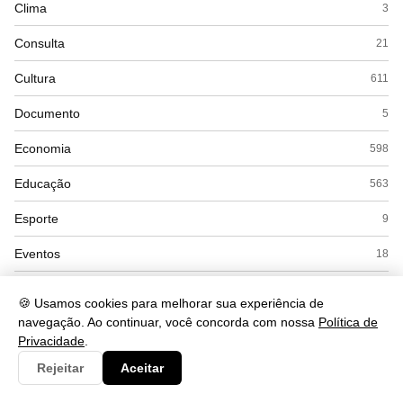
Clima
3
Consulta
21
Cultura
611
Documento
5
Economia
598
Educação
563
Esporte
9
Eventos
18
Gastronomia
34
🍪 Usamos cookies para melhorar sua experiência de
navegação. Ao continuar, você concorda com nossa
Política de
Governo
4
Privacidade
.
Política
71
Rejeitar
Aceitar
Saúde
662