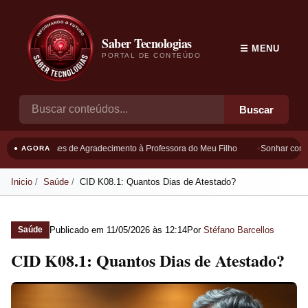
Saber Tecnologias
☰ MENU
PORTAL DE CONTEÚDO
Buscar
Frases de Agradecimento à Professora do Meu Filho
Sonhar com B
● AGORA
Inicio
Saúde
CID K08.1: Quantos Dias de Atestado?
Publicado em
11/05/2026 às 12:14
Por
Stéfano Barcellos
Saúde
CID K08.1: Quantos Dias de Atestado?