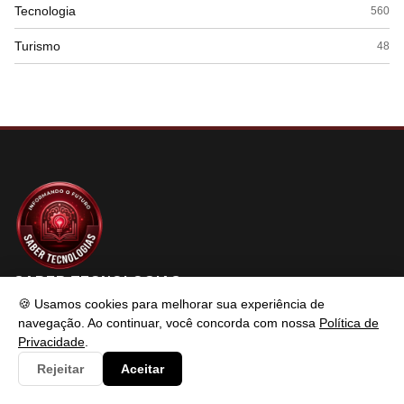
Tecnologia
560
Turismo
48
SABER TECNOLOGIAS
🍪 Usamos cookies para melhorar sua experiência de
navegação. Ao continuar, você concorda com nossa
Política de
Privacidade
.
Saber Tecnologias é um portal de conteúdo atualizado com foco
Rejeitar
Aceitar
em informar e resolver os problemas do usuários de maneira
eficaz. Fique à vontade para entrar em contato.