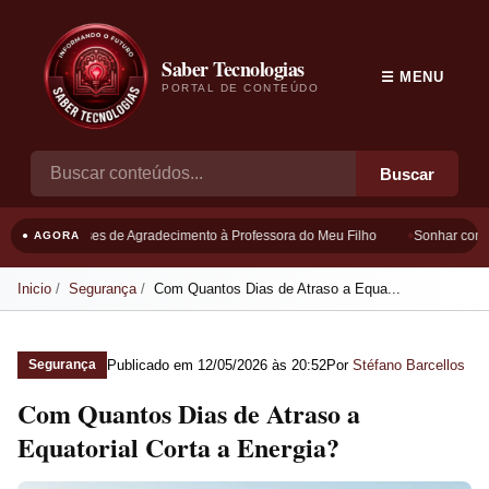
Saber Tecnologias
☰ MENU
PORTAL DE CONTEÚDO
Buscar
Frases de Agradecimento à Professora do Meu Filho
Sonhar com B
● AGORA
Inicio
Segurança
Com Quantos Dias de Atraso a Equa...
Publicado em
12/05/2026 às 20:52
Por
Stéfano Barcellos
Segurança
Com Quantos Dias de Atraso a
Equatorial Corta a Energia?