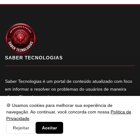
SABER TECNOLOGIAS
Saber Tecnologias é um portal de conteúdo atualizado com foco
em informar e resolver os problemas do usuários de maneira
eficaz. Fique à vontade para entrar em contato.
🍪 Usamos cookies para melhorar sua experiência de
f
X
in
YT
navegação. Ao continuar, você concorda com nossa
Política de
Privacidade
.
Rejeitar
Aceitar
NAVEGAÇÃO