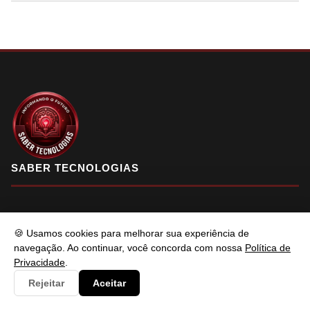
SABER TECNOLOGIAS
Saber Tecnologias é um portal de conteúdo atualizado com foco
🍪 Usamos cookies para melhorar sua experiência de
em informar e resolver os problemas do usuários de maneira
navegação. Ao continuar, você concorda com nossa
Política de
eficaz. Fique à vontade para entrar em contato.
Privacidade
.
Rejeitar
Aceitar
f
X
in
YT