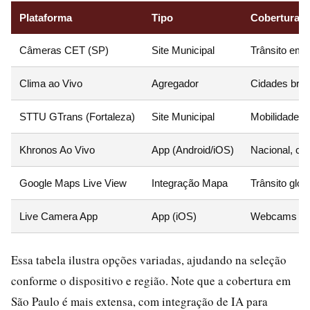
Plataforma
Tipo
Cobertura P
Câmeras CET (SP)
Site Municipal
Trânsito em 
Clima ao Vivo
Agregador
Cidades brasi
STTU GTrans (Fortaleza)
Site Municipal
Mobilidade u
Khronos Ao Vivo
App (Android/iOS)
Nacional, co
Google Maps Live View
Integração Mapa
Trânsito glob
Live Camera App
App (iOS)
Webcams ur
Essa tabela ilustra opções variadas, ajudando na seleção
conforme o dispositivo e região. Note que a cobertura em
São Paulo é mais extensa, com integração de IA para