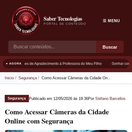
Saber Tecnologias
☰ MENU
PORTAL DE CONTEÚDO
Buscar
Frases de Agradecimento à Professora do Meu Filho
Sonhar com B
● AGORA
Inicio
Segurança
Como Acessar Câmeras da Cidade On...
Publicado em
12/05/2026 às 19:36
Por
Stéfano Barcellos
Segurança
Como Acessar Câmeras da Cidade
Online com Segurança