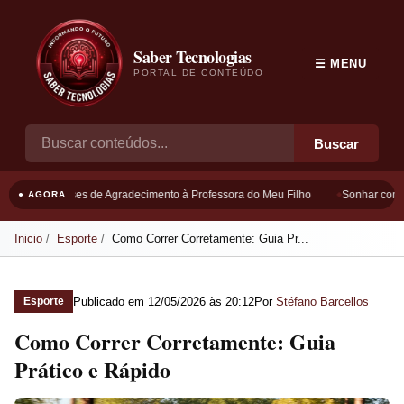
Saber Tecnologias
☰ MENU
PORTAL DE CONTEÚDO
Buscar
Frases de Agradecimento à Professora do Meu Filho
Sonhar com B
● AGORA
Inicio
Esporte
Como Correr Corretamente: Guia Pr...
Publicado em
12/05/2026 às 20:12
Por
Stéfano Barcellos
Esporte
Como Correr Corretamente: Guia
Prático e Rápido