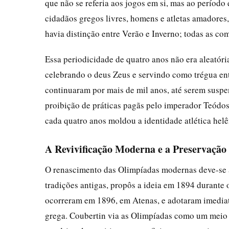
que não se referia aos jogos em si, mas ao período 
cidadãos gregos livres, homens e atletas amadores
havia distinção entre Verão e Inverno; todas as c
Essa periodicidade de quatro anos não era aleatória.
celebrando o deus Zeus e servindo como trégua ent
continuaram por mais de mil anos, até serem susp
proibição de práticas pagãs pelo imperador Teódos
cada quatro anos moldou a identidade atlética helê
A Revivificação Moderna e a Preservação 
O renascimento das Olimpíadas modernas deve-se ao
tradições antigas, propôs a ideia em 1894 durant
ocorreram em 1896, em Atenas, e adotaram imediat
grega. Coubertin via as Olimpíadas como um meio d