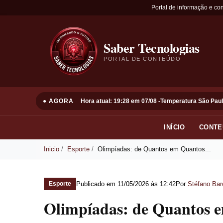
Portal de informação e co
Saber Tecnologias
PORTAL DE CONTEÚDO
● AGORA
Hora atual: 19:28 em 07/08 -
Temperatura São Paul
INÍCIO
CONTE
Inicio
Esporte
Olimpíadas: de Quantos em Quantos...
Publicado em
11/05/2026 às 12:42
Por
Stéfano Bar
Esporte
Olimpíadas: de Quantos 