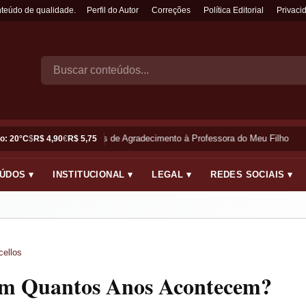
nteúdo de qualidade.
Perfil do Autor
Correções
Política Editorial
Privaci
Frases de Agradecimento à Professora do Meu Filho
o: 20°C
$
R$ 4,90
€
R$ 5,75
ÚDOS ▾
INSTITUCIONAL ▾
LEGAL ▾
REDES SOCIAIS ▾
cellos
em Quantos Anos Acontecem?