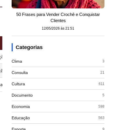
50 Frases para Vender Crochê e Conquistar
Clientes
12/05/2026 às 21:51
Impacto nos Relacionamentos
Categorias
ção para status
Superficial e exploratório; parceiro se sente usad
Clima
3
ção agressiva
Abusivo e destrutivo; causa trauma emocional pr
Consulta
21
Cultura
611
-agressiva
Cíclico: alterna entre dependência e rejeição, ger
Documento
5
Economia
598
Educação
563
Esporte
9