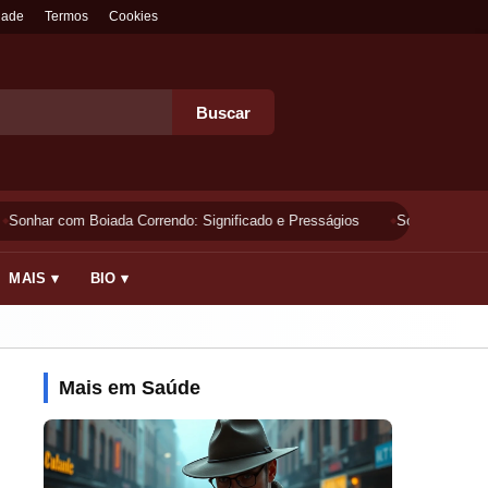
dade
Termos
Cookies
Buscar
Sonhar com Boiada Correndo: Significado e Presságios
Sonhar Lavando 
MAIS ▾
BIO ▾
Mais em Saúde