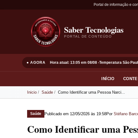
Portal de informação e co
Saber Tecnologias
PORTAL DE CONTEÚDO
● AGORA
Hora atual: 13:05 em 08/08 -
Temperatura São Paul
INÍCIO
CONTE
Inicio
Saúde
Como Identificar uma Pessoa Narci...
Publicado em
12/05/2026 às 19:58
Por
Stéfano Barce
Saúde
Como Identificar uma Pess