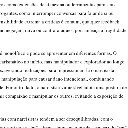
ros como extensões de si mesma ou ferramentas para seus
rogantes, como interromper conversas para falar de si ou
ensibilidade extrema a críticas é comum; qualquer feedback
o negação, raiva ou contra-ataques, pois ameaça a fragilidade
é monolítico e pode se apresentar em diferentes formas. O
, carismático no início, mas manipulador e explorador ao longo
exagerando realizações para impressionar. Já o narcisista
a manipulação para causar dano intencional, combinando
. Por outro lado, o narcisista vulnerável adota uma postura de
air compaixão e manipular os outros, evitando a exposição de
ias com narcisistas tendem a ser desequilibradas, com o
 priorizam o "ter" – bens, status ou controle – em vez do "ser"