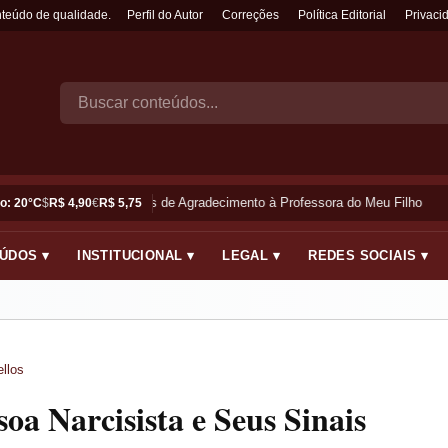
nteúdo de qualidade.
Perfil do Autor
Correções
Política Editorial
Privaci
Frases de Agradecimento à Professora do Meu Filho
o: 20°C
$
R$ 4,90
€
R$ 5,75
ÚDOS ▾
INSTITUCIONAL ▾
LEGAL ▾
REDES SOCIAIS ▾
llos
oa Narcisista e Seus Sinais