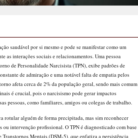
ação saudável por si mesmo e pode se manifestar como um
te as interações sociais e relacionamentos. Uma pessoa
torno de Personalidade Narcisista (TPN), exibe padrões de
stante de admiração e uma notável falta de empatia pelos
storno afeta cerca de 2% da população geral, sendo mais comum
nais é crucial, pois o narcisismo pode gerar impactos
as pessoas, como familiares, amigos ou colegas de trabalho.
ca rotular alguém de forma precipitada, mas sim reconhecer
s ou intervenção profissional. O TPN é diagnosticado com base
e Transtornos Mentais (DSM-5), que enfatiza a persistência