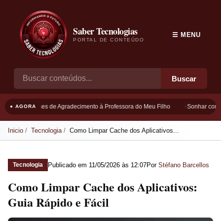
Saber Tecnologias
☰ MENU
PORTAL DE CONTEÚDO
Buscar
Frases de Agradecimento à Professora do Meu Filho
Sonhar com B
● AGORA
Inicio
Tecnologia
Como Limpar Cache dos Aplicativos...
Publicado em
11/05/2026 às 12:07
Por
Stéfano Barcellos
Tecnologia
Como Limpar Cache dos Aplicativos:
Guia Rápido e Fácil