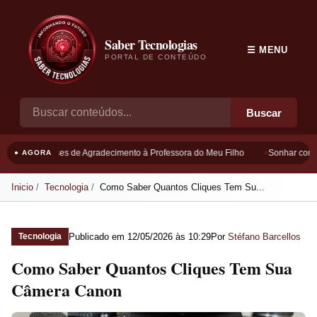
Saber Tecnologias
☰ MENU
PORTAL DE CONTEÚDO
Buscar
Frases de Agradecimento à Professora do Meu Filho
Sonhar com B
● AGORA
Inicio
Tecnologia
Como Saber Quantos Cliques Tem Su...
Publicado em
12/05/2026 às 10:29
Por
Stéfano Barcellos
Tecnologia
Como Saber Quantos Cliques Tem Sua
Câmera Canon