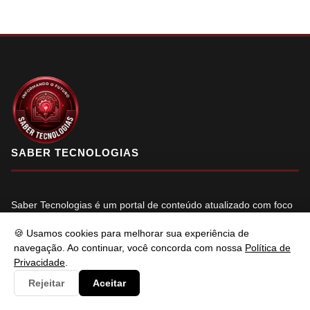
SABER TECNOLOGIAS
Saber Tecnologias é um portal de conteúdo atualizado com foco
em informar e resolver os problemas do usuários de maneira
🍪 Usamos cookies para melhorar sua experiência de
eficaz. Fique à vontade para entrar em contato.
navegação. Ao continuar, você concorda com nossa
Política de
Privacidade
.
f
X
in
YT
Rejeitar
Aceitar