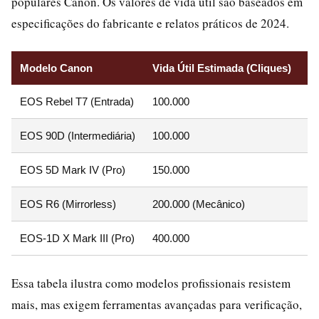
populares Canon. Os valores de vida útil são baseados em
especificações do fabricante e relatos práticos de 2024.
Modelo Canon
Vida Útil Estimada (Cliques)
Mé
EOS Rebel T7 (Entrada)
100.000
Al
EOS 90D (Intermediária)
100.000
M
EOS 5D Mark IV (Pro)
150.000
Ba
EOS R6 (Mirrorless)
200.000 (Mecânico)
Ba
EOS-1D X Mark III (Pro)
400.000
N
Essa tabela ilustra como modelos profissionais resistem
mais, mas exigem ferramentas avançadas para verificação,