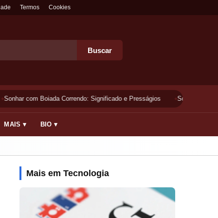
dade
Termos
Cookies
Buscar
Sonhar com Boiada Correndo: Significado e Presságios
Sonhar Lavando 
MAIS ▾
BIO ▾
Mais em Tecnologia