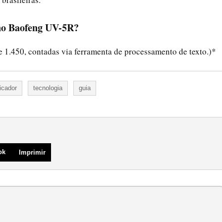
 no Baofeng UV-5R?
e 1.450, contadas via ferramenta de processamento de texto.)*
icador
tecnologia
guia
ok
Imprimir