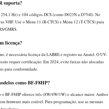
R suporta?
a 254,1 Hz) e 104 códigos DCS (como D023N a D754I). No
doras VHF. Use o Menu 11 (R-CTCS) e Menu 12 (T-CTCS) para
 FRS/GMRS.
em licença?
mo, é necessária licença da LABRE e registro na Anatel. O UV-
ssão requer certificação. Em 2024, evite faixas não alocadas
ais para conformidade.
e modelos como BF-F8HP?
 o BF-F8HP oferece três (8W/4W/1W) e alcance maior. Ambos
tem firmware mais estável. Para programação, use as mesmas
brasileiras.