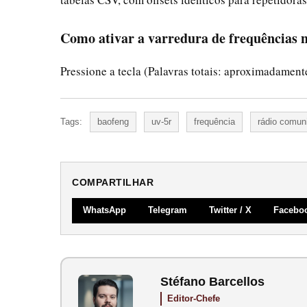
Como ativar a varredura de frequências
Pressione a tecla (Palavras totais: aproximadament
Tags:
baofeng
uv-5r
frequência
rádio comun
COMPARTILHAR
WhatsApp
Telegram
Twitter / X
Facebo
Stéfano Barcellos
Editor-Chefe