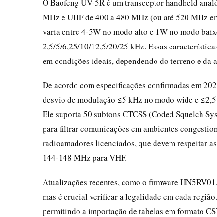
O Baofeng UV-5R é um transceptor handheld analó
MHz e UHF de 400 a 480 MHz (ou até 520 MHz em a
varia entre 4-5W no modo alto e 1W no modo baixo
2,5/5/6,25/10/12,5/20/25 kHz. Essas característica
em condições ideais, dependendo do terreno e da a
De acordo com especificações confirmadas em 2024,
desvio de modulação ≤5 kHz no modo wide e ≤2,5 kH
Ele suporta 50 subtons CTCSS (Coded Squelch Sys
para filtrar comunicações em ambientes congestio
radioamadores licenciados, que devem respeitar as
144-148 MHz para VHF.
Atualizações recentes, como o firmware HN5RV01
mas é crucial verificar a legalidade em cada regiã
permitindo a importação de tabelas em formato CSV