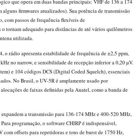
gico que opera em duas bandas principais: VHF de 136 a 174
lguns firmwares atualizados). Sua potência de transmissão
, com passos de frequência flexíveis de
s o tornam adequado para distâncias de até vários quilômetros
ntena utilizada.
 o rádio apresenta estabilidade de frequência de ±2,5 ppm,
z no narrow, e sensibilidade de recepção inferior a 0,20 µV.
tem) e 104 códigos DCS (Digital Coded Squelch), essenciais
nados. No Brasil, o UV-5R é amplamente usado por
 alocações de faixas definidas pela Anatel, como a banda de
, expandem a transmissão para 136-174 MHz e 400-520 MHz,
o. Para programação, o software CHIRP é indispensável,
 com offsets para repetidoras e tons de burst de 1750 Hz,