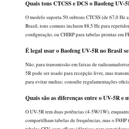
Quais tons CTCSS e DCS o Baofeng UV-5
O modelo suporta 50 subtons CTCSS (de 67,0 Hz 
Brasil, tons comuns incluem 88,5 Hz para repeti
configuração, ou CHIRP para tabelas prontas em
É legal usar o Baofeng UV-5R no Brasil s
Não, para transmissão em faixas de radioamadoris
5R pode ser usado para recepção livre, mas transmi
para evitar multas; consulte regulamentações ofici
Quais são as diferenças entre o UV-5R 
O UV-5R tem duas potências (4-5W/1W), enquanto
compartilham tabelas de frequências, mas o F8HP 
tabelas CSV, com offsets idênticos para repetidoras 