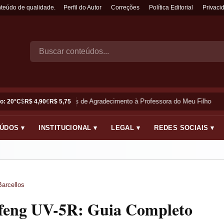
nteúdo de qualidade.
Perfil do Autor
Correções
Política Editorial
Privaci
Frases de Agradecimento à Professora do Meu Filho
o: 20°C
$
R$ 4,90
€
R$ 5,75
ÚDOS ▾
INSTITUCIONAL ▾
LEGAL ▾
REDES SOCIAIS ▾
Barcellos
ofeng UV-5R: Guia Completo