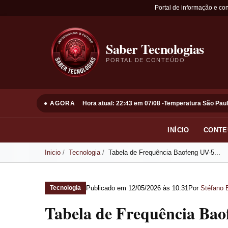
Portal de informação e co
Saber Tecnologias
PORTAL DE CONTEÚDO
● AGORA
Hora atual: 22:43 em 07/08 -
Temperatura São Paul
INÍCIO
CONTE
Inicio
Tecnologia
Tabela de Frequência Baofeng UV-5...
Publicado em
12/05/2026 às 10:31
Por
Stéfano 
Tecnologia
Tabela de Frequência Ba