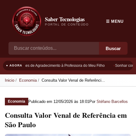
Saber Tecnologias
☰ MENU
PORTAL DE CONTEÚDO
Buscar
Frases de Agradecimento à Professora do Meu Filho
Sonhar com Bo
● AGORA
Inicio
Economia
Consulta Valor Venal de Referênci...
Publicado em
12/05/2026 às 18:01
Por
Stéfano Barcellos
Economia
Consulta Valor Venal de Referência em
São Paulo