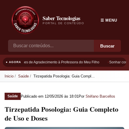
Saber Tecnologias
☰ MENU
PORTAL DE CONTEÚDO
Buscar
Frases de Agradecimento à Professora do Meu Filho
Sonhar com B
● AGORA
Inicio
Saúde
Tirzepatida Posologia: Guia Compl...
Publicado em
12/05/2026 às 18:01
Por
Stéfano Barcellos
Saúde
Tirzepatida Posologia: Guia Completo
de Uso e Doses