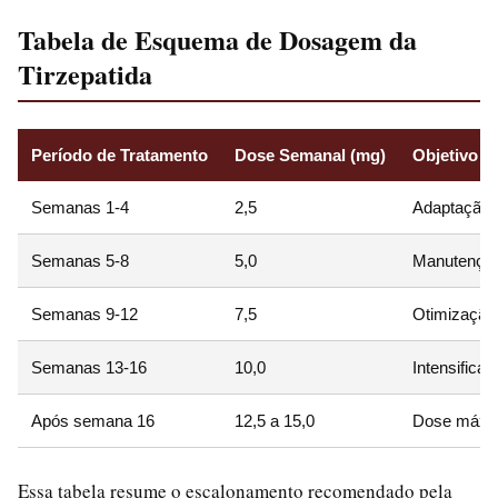
Tabela de Esquema de Dosagem da
Tirzepatida
Período de Tratamento
Dose Semanal (mg)
Objetivo Pr
Semanas 1-4
2,5
Adaptação i
Semanas 5-8
5,0
Manutenção 
Semanas 9-12
7,5
Otimização
Semanas 13-16
10,0
Intensifica
Após semana 16
12,5 a 15,0
Dose máxi
Essa tabela resume o escalonamento recomendado pela