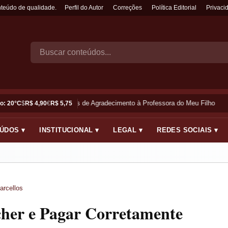
nteúdo de qualidade.
Perfil do Autor
Correções
Política Editorial
Privaci
Frases de Agradecimento à Professora do Meu Filho
o: 20°C
$
R$ 4,90
€
R$ 5,75
ÚDOS ▾
INSTITUCIONAL ▾
LEGAL ▾
REDES SOCIAIS ▾
arcellos
er e Pagar Corretamente