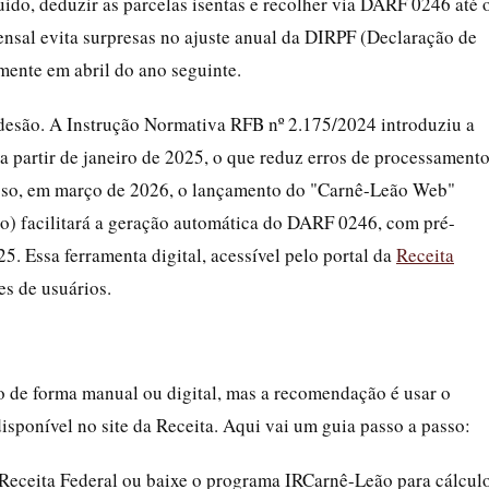
quido, deduzir as parcelas isentas e recolher via DARF 0246 até 
ensal evita surpresas no ajuste anual da DIRPF (Declaração de
mente em abril do ano seguinte.
adesão. A Instrução Normativa RFB nº 2.175/2024 introduziu a
partir de janeiro de 2025, o que reduz erros de processament
sso, em março de 2026, o lançamento do "Carnê-Leão Web"
o) facilitará a geração automática do DARF 0246, com pré-
. Essa ferramenta digital, acessível pelo portal da
Receita
es de usuários.
 de forma manual ou digital, mas a recomendação é usar o
sponível no site da Receita. Aqui vai um guia passo a passo:
a Receita Federal ou baixe o programa IRCarnê-Leão para cálcul