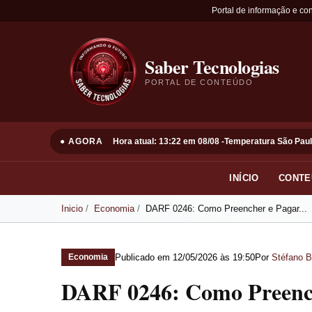
Portal de informação e co
Saber Tecnologias
PORTAL DE CONTEÚDO
● AGORA
Hora atual: 13:22 em 08/08 -
Temperatura São Paul
INÍCIO
CONTE
Inicio
Economia
DARF 0246: Como Preencher e Pagar...
Publicado em
12/05/2026 às 19:50
Por
Stéfano B
Economia
DARF 0246: Como Preench