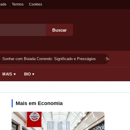
dade
Termos
Cookies
Buscar
Sonhar com Boiada Correndo: Significado e Presságios
Sonhar Lavando 
MAIS ▾
BIO ▾
Mais em Economia