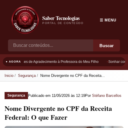
Saber Tecnologias
☰ MENU
PORTAL DE CONTEÚDO
Buscar
Frases de Agradecimento à Professora do Meu Filho
Sonhar com B
● AGORA
Inicio
Segurança
Nome Divergente no CPF da Receita...
Publicado em
11/05/2026 às 12:19
Por
Stéfano Barcellos
Segurança
Nome Divergente no CPF da Receita
Federal: O que Fazer