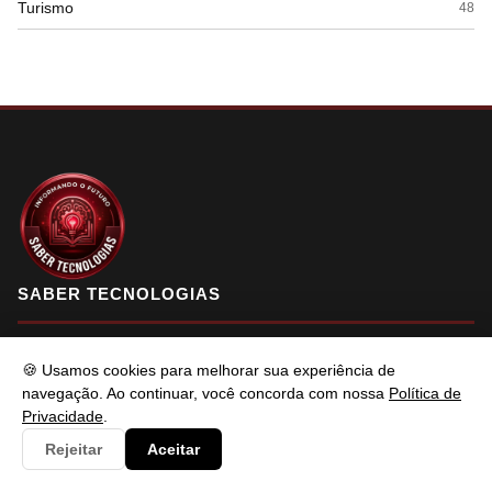
Turismo
48
SABER TECNOLOGIAS
🍪 Usamos cookies para melhorar sua experiência de
Saber Tecnologias é um portal de conteúdo atualizado com foco
navegação. Ao continuar, você concorda com nossa
Política de
em informar e resolver os problemas do usuários de maneira
Privacidade
.
eficaz. Fique à vontade para entrar em contato.
Rejeitar
Aceitar
f
X
in
YT