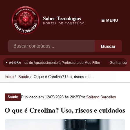
Saber Tecnologias
☰ MENU
PORTAL DE CONTEÚDO
Buscar
Frases de Agradecimento à Professora do Meu Filho
Sonhar com B
● AGORA
Inicio
Saúde
O que é Creolina? Uso, riscos e c...
Publicado em
12/05/2026 às 20:35
Por
Stéfano Barcellos
Saúde
O que é Creolina? Uso, riscos e cuidados