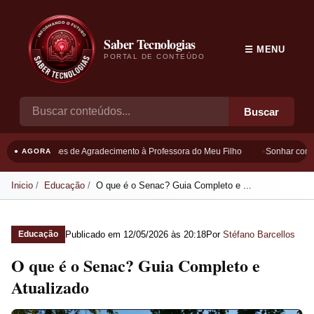
Saber Tecnologias
☰ MENU
PORTAL DE CONTEÚDO
Buscar
Frases de Agradecimento à Professora do Meu Filho
Sonhar com B
● AGORA
Inicio
Educação
O que é o Senac? Guia Completo e ...
Publicado em
12/05/2026 às 20:18
Por
Stéfano Barcellos
Educação
O que é o Senac? Guia Completo e
Atualizado