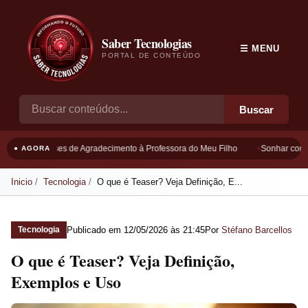
Saber Tecnologias
☰ MENU
PORTAL DE CONTEÚDO
Buscar
Frases de Agradecimento à Professora do Meu Filho
Sonhar com B
● AGORA
Inicio
Tecnologia
O que é Teaser? Veja Definição, E...
Publicado em
12/05/2026 às 21:45
Por
Stéfano Barcellos
Tecnologia
O que é Teaser? Veja Definição,
Exemplos e Uso