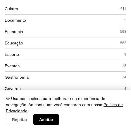
Cultura
611
Documento
5
Economia
598
Educação
563
Esporte
9
Eventos
18
Gastronomia
34
Governo
4
🍪 Usamos cookies para melhorar sua experiência de
Política
71
navegação. Ao continuar, você concorda com nossa
Política de
Privacidade
.
Saúde
662
Rejeitar
Aceitar
Segurança
252