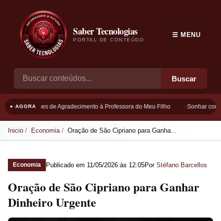
Saber Tecnologias
☰ MENU
PORTAL DE CONTEÚDO
Buscar
Frases de Agradecimento à Professora do Meu Filho
Sonhar com B
● AGORA
Inicio
Economia
Oração de São Cipriano para Ganha...
Publicado em
11/05/2026 às 12:05
Por
Stéfano Barcellos
Economia
Oração de São Cipriano para Ganhar
Dinheiro Urgente