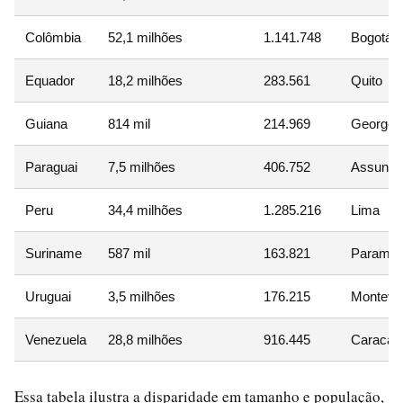
Colômbia
52,1 milhões
1.141.748
Bogotá
Equador
18,2 milhões
283.561
Quito
Guiana
814 mil
214.969
Georget
Paraguai
7,5 milhões
406.752
Assunçã
Peru
34,4 milhões
1.285.216
Lima
Suriname
587 mil
163.821
Paramar
Uruguai
3,5 milhões
176.215
Montevi
Venezuela
28,8 milhões
916.445
Caracas
Essa tabela ilustra a disparidade em tamanho e população,