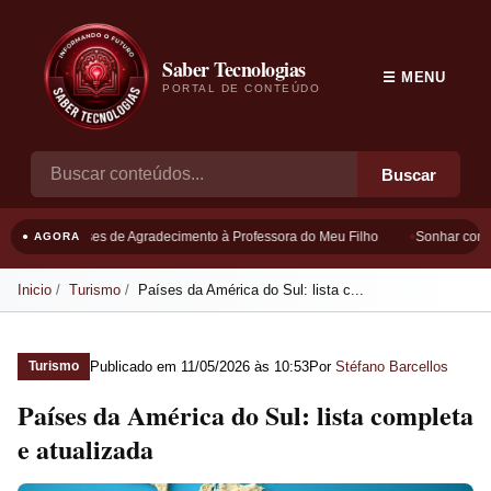
Saber Tecnologias
☰ MENU
PORTAL DE CONTEÚDO
Buscar
Frases de Agradecimento à Professora do Meu Filho
Sonhar com B
● AGORA
Inicio
Turismo
Países da América do Sul: lista c...
Publicado em
11/05/2026 às 10:53
Por
Stéfano Barcellos
Turismo
Países da América do Sul: lista completa
e atualizada