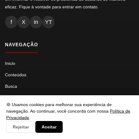
eficaz. Fique à vontade para entrar em contato.
f
X
in
YT
NAVEGAÇÃO
Inicio
Conteúdos
Busca
Ads.txt
🍪 Usamos cookies para melhorar sua experiência de
Llms.txt
navegação. Ao continuar, você concorda com nossa
Política de
Privacidade
.
Robots.txt
Rejeitar
Aceitar
Sitemap Índice