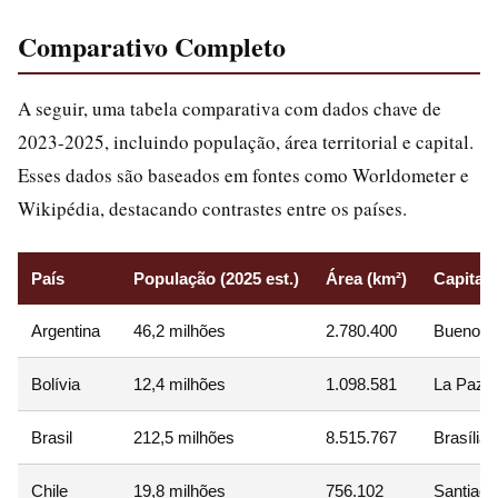
Comparativo Completo
A seguir, uma tabela comparativa com dados chave de
2023-2025, incluindo população, área territorial e capital.
Esses dados são baseados em fontes como Worldometer e
Wikipédia, destacando contrastes entre os países.
País
População (2025 est.)
Área (km²)
Capital(
Argentina
46,2 milhões
2.780.400
Buenos A
Bolívia
12,4 milhões
1.098.581
La Paz (
Brasil
212,5 milhões
8.515.767
Brasília
Chile
19,8 milhões
756.102
Santiago