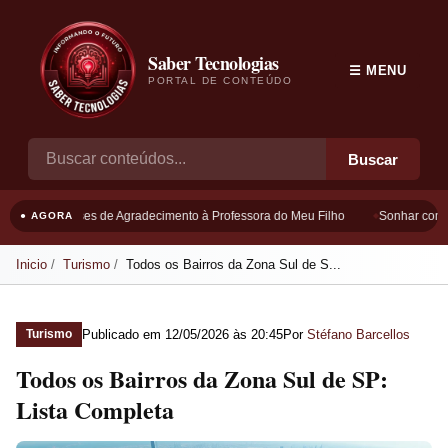
Saber Tecnologias
☰ MENU
PORTAL DE CONTEÚDO
Buscar
Frases de Agradecimento à Professora do Meu Filho
Sonhar com Bo
● AGORA
Inicio
Turismo
Todos os Bairros da Zona Sul de S...
Publicado em
12/05/2026 às 20:45
Por
Stéfano Barcellos
Turismo
Todos os Bairros da Zona Sul de SP:
Lista Completa