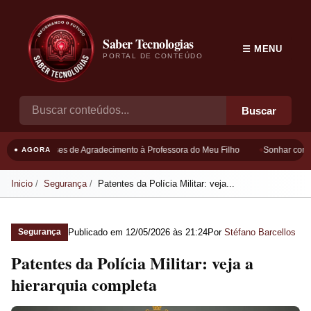
Saber Tecnologias
☰ MENU
PORTAL DE CONTEÚDO
Buscar
Frases de Agradecimento à Professora do Meu Filho
Sonhar com B
● AGORA
Inicio
Segurança
Patentes da Polícia Militar: veja...
Publicado em
12/05/2026 às 21:24
Por
Stéfano Barcellos
Segurança
Patentes da Polícia Militar: veja a
hierarquia completa