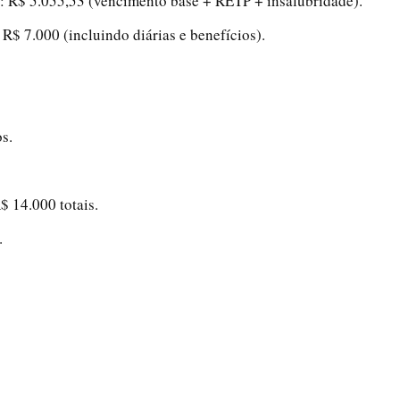
: R$ 5.055,53 (vencimento base + RETP + insalubridade).
 R$ 7.000 (incluindo diárias e benefícios).
s.
$ 14.000 totais.
.