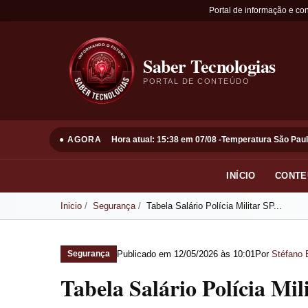
Portal de informação e co
Saber Tecnologias
PORTAL DE CONTEÚDO
● AGORA
Hora atual: 15:38 em 07/08 -
Temperatura São Paul
INÍCIO
CONTE
Inicio
Segurança
Tabela Salário Polícia Militar SP...
Publicado em
12/05/2026 às 10:01
Por
Stéfano 
Segurança
Tabela Salário Polícia Mil