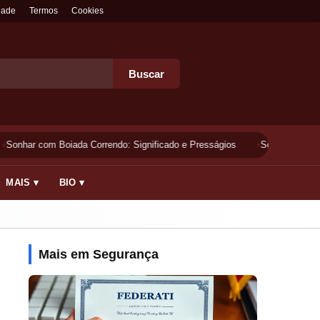
dade
Termos
Cookies
Buscar
Sonhar com Boiada Correndo: Significado e Presságios
Sonhar Lavando 
MAIS ▾
BIO ▾
Mais em Segurança