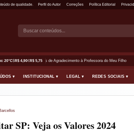
nteúdo de qualidade.
Perfil do Autor
Correções
Política Editorial
Privaci
Frases de Agradecimento à Professora do Meu Filho
o: 20°C
$
R$ 4,90
€
R$ 5,75
ÚDOS ▾
INSTITUCIONAL ▾
LEGAL ▾
REDES SOCIAIS ▾
Barcellos
itar SP: Veja os Valores 2024