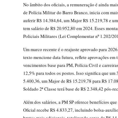
No âmbito dos oficiais, a remuneração é ainda mai
de Polícia Militar do Barro Branco, inicia com mai
auferir R$ 14.384,64, um Major R$ 15.219,78 e um
tem salário de R$ 20.952,80 em 2024. Esses monta
Policiais Militares (Lei Complementar nº 1.202/201
Um marco recente é o reajuste aprovado para 2026.
texto mencione data futura, reflete aprovações e
vencimentos base para PM, Polícia Civil e carreira
12,5% para todos os postos. Isso significa que um 
5.400,36, um Major de R$ 15.219,78 para R$ 17.0
Soldado 2ª Classe terá base de R$ 2.348,42 pós-rec
Além dos salários, a PM SP oferece benefícios que
Oficial recebe R$ 4.833,27, incluindo bolsa-auxíli
brutos mais adicionais, totalizando cerca de R$ 14