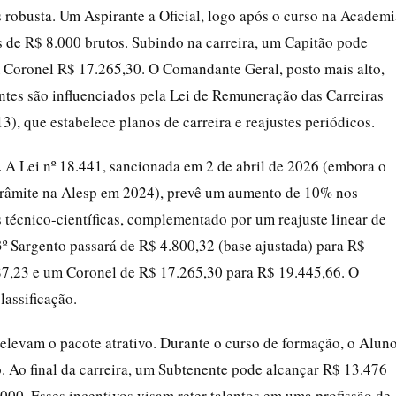
s robusta. Um Aspirante a Oficial, logo após o curso na Academi
s de R$ 8.000 brutos. Subindo na carreira, um Capitão pode
 Coronel R$ 17.265,30. O Comandante Geral, posto mais alto,
ntes são influenciados pela Lei de Remuneração das Carreiras
3), que estabelece planos de carreira e reajustes periódicos.
 A Lei nº 18.441, sancionada em 2 de abril de 2026 (embora o
m trâmite na Alesp em 2024), prevê um aumento de 10% nos
s técnico-científicas, complementado por um reajuste linear de
3º Sargento passará de R$ 4.800,32 (base ajustada) para R$
87,23 e um Coronel de R$ 17.265,30 para R$ 19.445,66. O
lassificação.
 elevam o pacote atrativo. Durante o curso de formação, o Alun
o. Ao final da carreira, um Subtenente pode alcançar R$ 13.476
.000. Esses incentivos visam reter talentos em uma profissão de