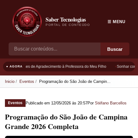
Saber Tecnologias
☰ MENU
PORTAL DE CONTEÚDO
Buscar
Frases de Agradecimento à Professora do Meu Filho
Sonhar com B
● AGORA
Inicio
Eventos
Programação do São João de Campin...
Publicado em
12/05/2026 às 20:57
Por
Stéfano Barcellos
Eventos
Programação do São João de Campina
Grande 2026 Completa