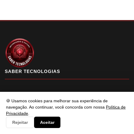
SABER TECNOLOGIAS
Saber Tecnologias é um portal de conteúdo atualizado com foco
🍪 Usamos cookies para melhorar sua experiência de
em informar e resolver os problemas do usuários de maneira
navegação. Ao continuar, você concorda com nossa
Política de
eficaz. Fique à vontade para entrar em contato.
Privacidade
.
Rejeitar
Aceitar
f
X
in
YT