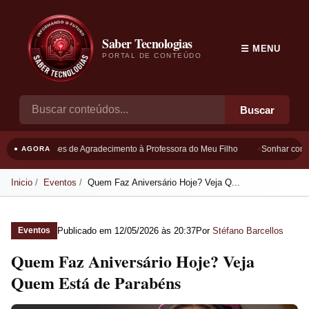
Saber Tecnologias
☰ MENU
PORTAL DE CONTEÚDO
Buscar
Frases de Agradecimento à Professora do Meu Filho
Sonhar com B
● AGORA
Inicio
Eventos
Quem Faz Aniversário Hoje? Veja Q...
Publicado em
12/05/2026 às 20:37
Por
Stéfano Barcellos
Eventos
Quem Faz Aniversário Hoje? Veja
Quem Está de Parabéns