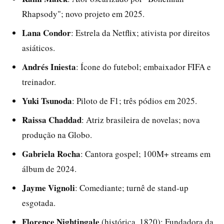
Rhapsody"; novo projeto em 2025.
Lana Condor
: Estrela da Netflix; ativista por direitos
asiáticos.
Andrés Iniesta
: Ícone do futebol; embaixador FIFA e
treinador.
Yuki Tsunoda
: Piloto de F1; três pódios em 2025.
Raissa Chaddad
: Atriz brasileira de novelas; nova
produção na Globo.
Gabriela Rocha
: Cantora gospel; 100M+ streams em
álbum de 2024.
Jayme Vignoli
: Comediante; turnê de stand-up
esgotada.
Florence Nightingale
(histórica, 1820): Fundadora da