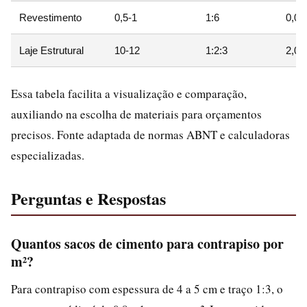
Revestimento
0,5-1
1:6
0,05
Laje Estrutural
10-12
1:2:3
2,0-
Essa tabela facilita a visualização e comparação,
auxiliando na escolha de materiais para orçamentos
precisos. Fonte adaptada de normas ABNT e calculadoras
especializadas.
Perguntas e Respostas
Quantos sacos de cimento para contrapiso por
m²?
Para contrapiso com espessura de 4 a 5 cm e traço 1:3, o