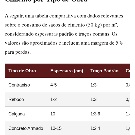
A seguir, uma tabela comparativa com dados relevantes
sobre o consumo de sacos de cimento (50 kg) por m²,
considerando espessuras padrão e traços comuns. Os
valores são aproximados e incluem uma margem de 5%
para perdas.
Tipo de Obra
Espessura (cm)
Traço Padrão
Con
Contrapiso
4-5
1:3
0,8-
Reboco
1-2
1:3
0,1-
Calçada
10
1:3:6
1,4-
Concreto Armado
10-15
1:2:4
1,0-