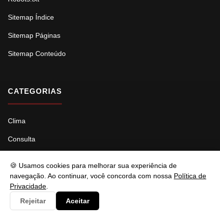
Sitemap Índice
Sitemap Páginas
Sitemap Conteúdo
CATEGORIAS
Clima
Consulta
Cultura
🍪 Usamos cookies para melhorar sua experiência de
Documento
navegação. Ao continuar, você concorda com nossa
Política de
Privacidade
.
Economia
Rejeitar
Aceitar
Educação