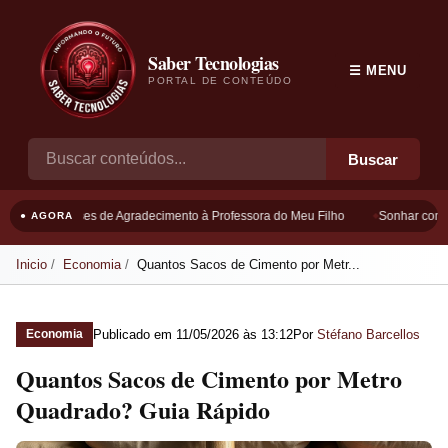
Saber Tecnologias
☰ MENU
PORTAL DE CONTEÚDO
Buscar
Frases de Agradecimento à Professora do Meu Filho
Sonhar com Bo
● AGORA
Inicio
Economia
Quantos Sacos de Cimento por Metr...
Publicado em
11/05/2026 às 13:12
Por
Stéfano Barcellos
Economia
Quantos Sacos de Cimento por Metro
Quadrado? Guia Rápido