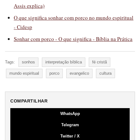
Assis explica)
O que significa sonhar com porco no mundo espiritual
- Cidesp
Sonhar com porco - O que significa - Bíblia na Prática
Tags:
sonhos
interpretação bíblica
fé cristã
mundo espiritual
porco
evangelico
cultura
COMPARTILHAR
WhatsApp
Telegram
Twitter / X