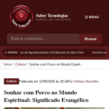
Saber Tecnologias
☰ MENU
PORTAL DE CONTEÚDO
Buscar
Frases de Agradecimento à Professora do Meu Filho
Sonhar com B
● AGORA
Inicio
Cultura
Sonhar com Porco no Mundo Espirit...
Publicado em
12/05/2026 às 20:16
Por
Stéfano Barcellos
Cultura
Sonhar com Porco no Mundo
Espiritual: Significado Evangélico