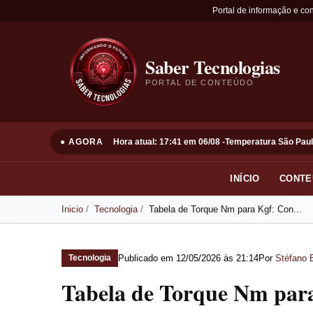
Portal de informação e co
Saber Tecnologias
PORTAL DE CONTEÚDO
● AGORA
Hora atual: 17:41 em 06/08 -
Temperatura São Paul
INÍCIO
CONTE
Inicio
Tecnologia
Tabela de Torque Nm para Kgf: Con...
Publicado em
12/05/2026 às 21:14
Por
Stéfano 
Tecnologia
Tabela de Torque Nm para