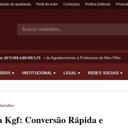
nteúdo de qualidade.
Perfil do Autor
Correções
Política Editorial
Privaci
Frases de Agradecimento à Professora do Meu Filho
o: 20°C
$
R$ 4,90
€
R$ 5,75
ÚDOS ▾
INSTITUCIONAL ▾
LEGAL ▾
REDES SOCIAIS ▾
Barcellos
 Kgf: Conversão Rápida e