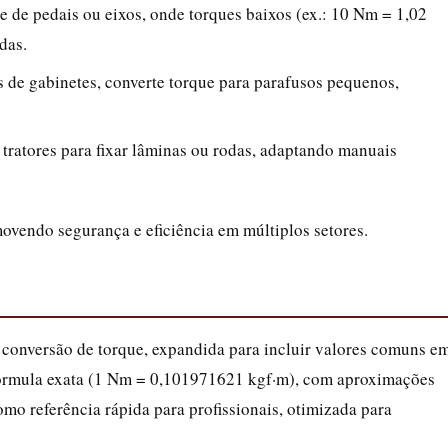
ste de pedais ou eixos, onde torques baixos (ex.: 10 Nm = 1,02
das.
 de gabinetes, converte torque para parafusos pequenos,
 tratores para fixar lâminas ou rodas, adaptando manuais
omovendo segurança e eficiência em múltiplos setores.
 conversão de torque, expandida para incluir valores comuns e
fórmula exata (1 Nm = 0,101971621 kgf·m), com aproximações
omo referência rápida para profissionais, otimizada para