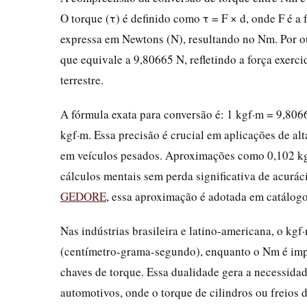
O torque (τ) é definido como τ = F × d, onde F é a f
expressa em Newtons (N), resultando no Nm. Por ou
que equivale a 9,80665 N, refletindo a força exerc
terrestre.
A fórmula exata para conversão é: 1 kgf·m = 9,80
kgf·m. Essa precisão é crucial em aplicações de al
em veículos pesados. Aproximações como 0,102 kgf
cálculos mentais sem perda significativa de acurá
GEDORE
, essa aproximação é adotada em catálogos
Nas indústrias brasileira e latino-americana, o kg
(centímetro-grama-segundo), enquanto o Nm é imp
chaves de torque. Essa dualidade gera a necessida
automotivos, onde o torque de cilindros ou freios