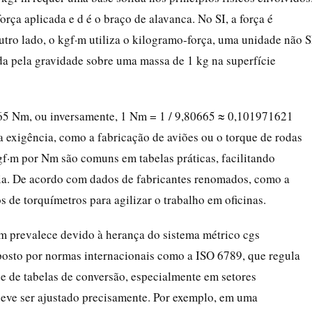
orça aplicada e d é o braço de alavanca. No SI, a força é
tro lado, o kgf·m utiliza o kilogramo-força, uma unidade não S
ida pela gravidade sobre uma massa de 1 kg na superfície
665 Nm, ou inversamente, 1 Nm = 1 / 9,80665 ≈ 0,101971621
ta exigência, como a fabricação de aviões ou o torque de rodas
·m por Nm são comuns em tabelas práticas, facilitando
cia. De acordo com dados de fabricantes renomados, como a
 de torquímetros para agilizar o trabalho em oficinas.
f·m prevalece devido à herança do sistema métrico cgs
osto por normas internacionais como a ISO 6789, que regula
de de tabelas de conversão, especialmente em setores
 deve ser ajustado precisamente. Por exemplo, em uma