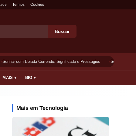
dade
Termos
Cookies
Buscar
Sonhar com Boiada Correndo: Significado e Presságios
Sonhar Lavando 
MAIS ▾
BIO ▾
Mais em Tecnologia