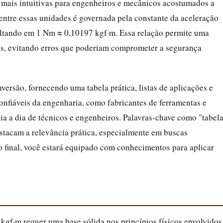
s mais intuitivas para engenheiros e mecânicos acostumados a
ntre essas unidades é governada pela constante da aceleração
ltando em 1 Nm ≈ 0,10197 kgf·m. Essa relação permite uma
cais, evitando erros que poderiam comprometer a segurança
versão, fornecendo uma tabela prática, listas de aplicações e
nfiáveis da engenharia, como fabricantes de ferramentas e
dia a dia de técnicos e engenheiros. Palavras-chave como "tabel
stacam a relevância prática, especialmente em buscas
o final, você estará equipado com conhecimentos para aplicar
gf·m requer uma base sólida nos princípios físicos envolvidos