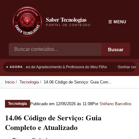
Saber Tecnologias
☰ MENU
PORTAL DE CONTEÚDO
Buscar
Frases de Agradecimento à Professora do Meu Filho
Sonhar com B
● AGORA
Inicio
Tecnologia
14.06 Código de Serviço: Guia Com...
Publicado em
12/05/2026 às 11:08
Por
Stéfano Barcellos
Tecnologia
14.06 Código de Serviço: Guia
Completo e Atualizado