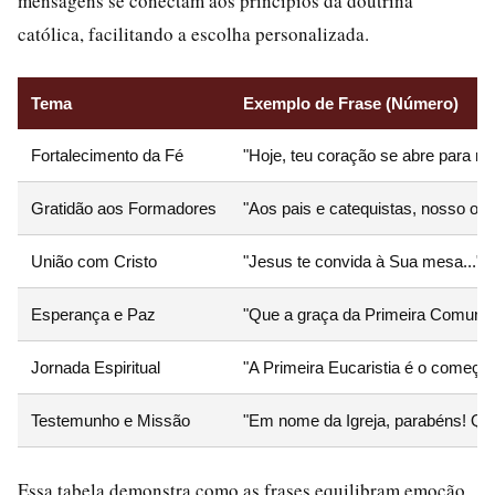
mensagens se conectam aos princípios da doutrina
católica, facilitando a escolha personalizada.
Tema
Exemplo de Frase (Número)
Fortalecimento da Fé
"Hoje, teu coração se abre para rec
Gratidão aos Formadores
"Aos pais e catequistas, nosso obri
União com Cristo
"Jesus te convida à Sua mesa..." (
Esperança e Paz
"Que a graça da Primeira Comunhão
Jornada Espiritual
"A Primeira Eucaristia é o começo 
Testemunho e Missão
"Em nome da Igreja, parabéns! Que 
Essa tabela demonstra como as frases equilibram emoção