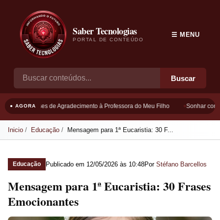
Saber Tecnologias
☰ MENU
PORTAL DE CONTEÚDO
Buscar
Frases de Agradecimento à Professora do Meu Filho
Sonhar com B
● AGORA
Inicio
Educação
Mensagem para 1ª Eucaristia: 30 F...
Publicado em
12/05/2026 às 10:48
Por
Stéfano Barcellos
Educação
Mensagem para 1ª Eucaristia: 30 Frases
Emocionantes