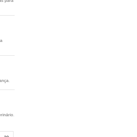
as para
ua
rança.
rinário.