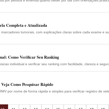
ua por pessoa e entenda quanto beber por dia com orientações prátic
la Completa e Atualizada
e marcadores tumorais, com explicações claras sobre cada exame e s
dual: Como Verificar Seu Ranking
icao individual e verificar seu ranking com facilidade, clareza e segu
Veja Como Pesquisar Rápido
V por nome de forma rápida e simples para verificar registro de vete