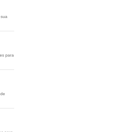
 sua
ões para
 de