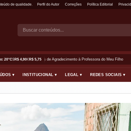
nteúdo de qualidade.
Perfil do Autor
Correções
Política Editorial
Privaci
Frases de Agradecimento à Professora do Meu Filho
o: 20°C
$
R$ 4,90
€
R$ 5,75
ÚDOS ▾
INSTITUCIONAL ▾
LEGAL ▾
REDES SOCIAIS ▾