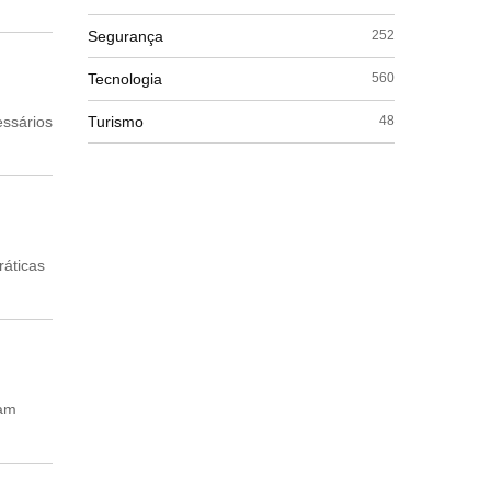
Segurança
252
Tecnologia
560
Turismo
essários
48
ráticas
cam